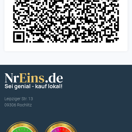
Leipziger Str. 13
09306 Rochlitz