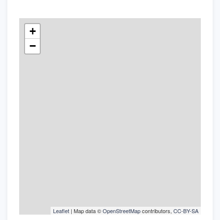
+
−
Leaflet
| Map data ©
OpenStreetMap
contributors,
CC-BY-SA