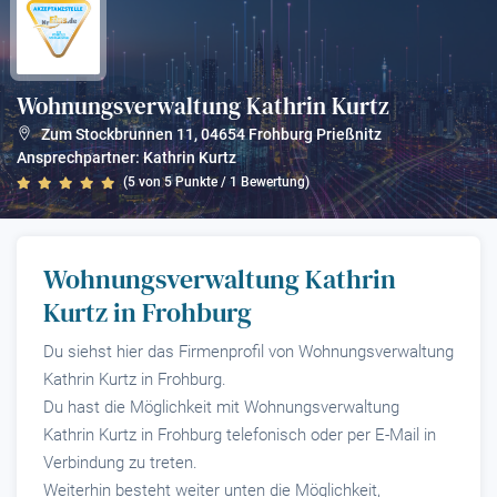
Wohnungsverwaltung Kathrin Kurtz
?
Zum Stockbrunnen 11
,
04654
Frohburg Prießnitz
Ansprechpartner: Kathrin Kurtz
(
5
von
5
Punkte /
1
Bewertung)
Wohnungsverwaltung Kathrin
Kurtz in Frohburg
Du siehst hier das Firmenprofil von Wohnungsverwaltung
Kathrin Kurtz in Frohburg.
Du hast die Möglichkeit mit Wohnungsverwaltung
Kathrin Kurtz in Frohburg telefonisch oder per E-Mail in
Verbindung zu treten.
Weiterhin besteht weiter unten die Möglichkeit,