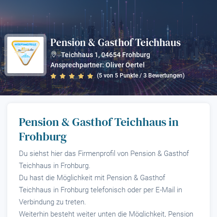
Pension & Gasthof Teichhaus
?
Teichhaus 1
,
04654
Frohburg
Ansprechpartner: Oliver Oertel
(
5
von
5
Punkte /
3
Bewertungen)
Pension & Gasthof Teichhaus in
Frohburg
Du siehst hier das Firmenprofil von Pension & Gasthof
Teichhaus in Frohburg.
Du hast die Möglichkeit mit Pension & Gasthof
Teichhaus in Frohburg telefonisch oder per E-Mail in
Verbindung zu treten.
Weiterhin besteht weiter unten die Möglichkeit, Pension