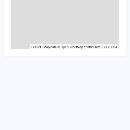
Leaflet
| Map data ©
OpenStreetMap
contributors,
CC-BY-SA