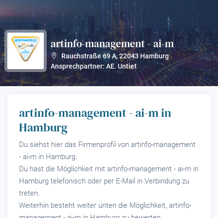
artinfo-management - ai-m
?
Rauchstraße 69 A
,
22043
Hamburg
Ansprechpartner: AE. Untiet
artinfo-management - ai-m in
Hamburg
Du siehst hier das Firmenprofil von artinfo-management
- ai-m in Hamburg.
Du hast die Möglichkeit mit artinfo-management - ai-m in
Hamburg telefonisch oder per E-Mail in Verbindung zu
treten.
Weiterhin besteht weiter unten die Möglichkeit, artinfo-
management - ai-m in Hamburg zu bewerten.