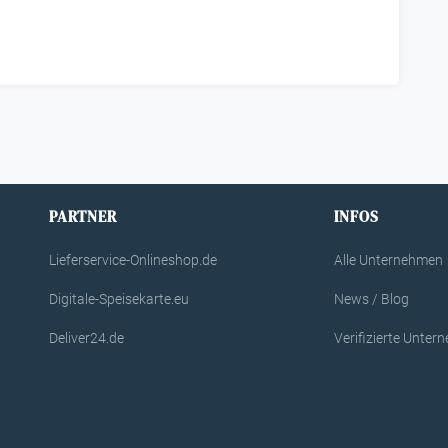
PARTNER
INFOS
Lieferservice-Onlineshop.de
Alle Unternehmen
Digitale-Speisekarte.eu
News / Blog
Deliver24.de
Verifizierte Unte