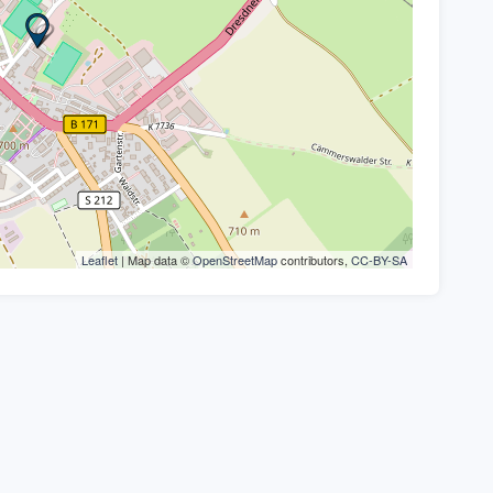
Leaflet
| Map data ©
OpenStreetMap
contributors,
CC-BY-SA