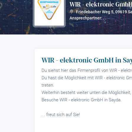
WIR - elektronic Gmb
Friedebacher Weg 5
,
09619
S
Ansprechpartner: . .
WIR - elektronic GmbH in Sa
Du siehst hier das Firmenprofil von WIR - elek
Du hast die Möglichkeit mit WIR - elektronic G
treten.
Weiterhin besteht weiter unten die Möglichkeit
Besuche WIR - elektronic GmbH in Sayda.
. . freut sich auf Sie!