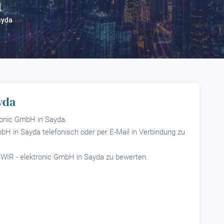
H
?
ayda
yda
tronic GmbH in Sayda.
mbH in Sayda telefonisch oder per E-Mail in Verbindung zu
, WIR - elektronic GmbH in Sayda zu bewerten.