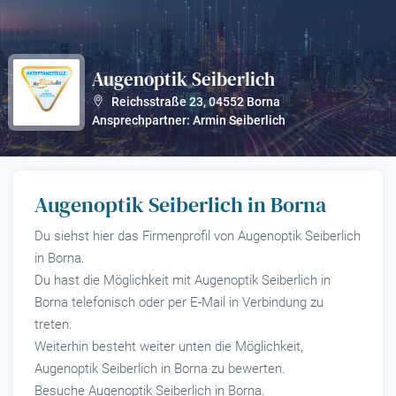
Augenoptik Seiberlich
?
Reichsstraße 23
,
04552
Borna
Ansprechpartner: Armin Seiberlich
Augenoptik Seiberlich in Borna
Du siehst hier das Firmenprofil von Augenoptik Seiberlich
in Borna.
Du hast die Möglichkeit mit Augenoptik Seiberlich in
Borna telefonisch oder per E-Mail in Verbindung zu
treten.
Weiterhin besteht weiter unten die Möglichkeit,
Augenoptik Seiberlich in Borna zu bewerten.
Besuche Augenoptik Seiberlich in Borna.