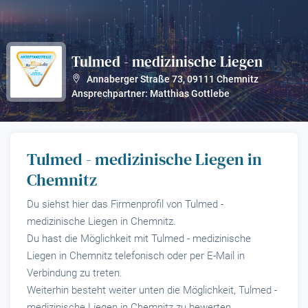
Tulmed - medizinische Liegen
?
Annaberger Straße 73
,
09111
Chemnitz
Ansprechpartner: Matthias Gottlebe
Tulmed - medizinische Liegen in
Chemnitz
Du siehst hier das Firmenprofil von Tulmed -
medizinische Liegen in Chemnitz.
Du hast die Möglichkeit mit Tulmed - medizinische
Liegen in Chemnitz telefonisch oder per E-Mail in
Verbindung zu treten.
Weiterhin besteht weiter unten die Möglichkeit, Tulmed -
medizinische Liegen in Chemnitz zu bewerten.