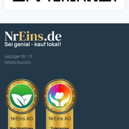
Leipziger Str. 13
09306 Rochlitz