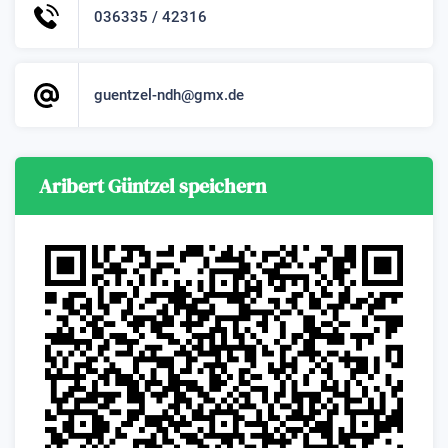
036335 / 42316
guentzel-ndh@gmx.de
Aribert Güntzel speichern