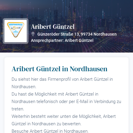
Aribert Güntzel
?
Günzeröder Straße 13
,
99734
Nordhausen
Ansprechpartner: Aribert Güntzel
Aribert Güntzel in Nordhausen
Du siehst hier das Firmenprofil von Aribert Güntzel in
Nordhausen.
Du hast die Möglichkeit mit Aribert Güntzel in
Nordhausen telefonisch oder per E-Mail in Verbindung zu
treten.
Weiterhin besteht weiter unten die Möglichkeit, Aribert
Güntzel in Nordhausen zu bewerten.
Besuche Aribert Güntzel in Nordhausen.