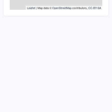
Leaflet
| Map data ©
OpenStreetMap
contributors,
CC-BY-SA