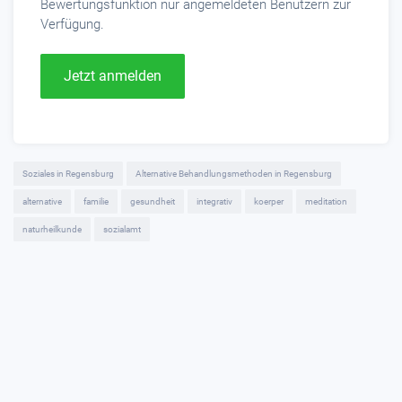
Bewertungsfunktion nur angemeldeten Benutzern zur
Verfügung.
Jetzt anmelden
Soziales in Regensburg
Alternative Behandlungsmethoden in Regensburg
alternative
familie
gesundheit
integrativ
koerper
meditation
naturheilkunde
sozialamt