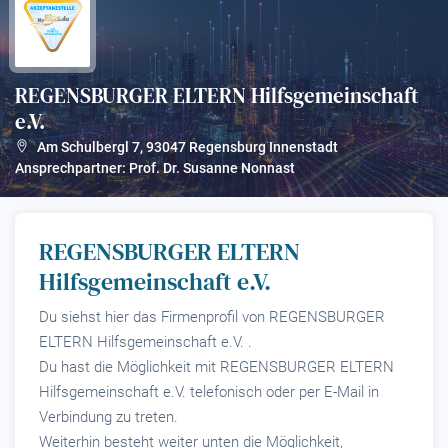
REGENSBURGER ELTERN Hilfsgemeinschaft
e.V.
?
Am Schulbergl 7
,
93047
Regensburg Innenstadt
Ansprechpartner: Prof. Dr. Susanne Nonnast
REGENSBURGER ELTERN
Hilfsgemeinschaft e.V.
Du siehst hier das Firmenprofil von REGENSBURGER
ELTERN Hilfsgemeinschaft e.V. .
Du hast die Möglichkeit mit REGENSBURGER ELTERN
Hilfsgemeinschaft e.V. telefonisch oder per E-Mail in
Verbindung zu treten.
Weiterhin besteht weiter unten die Möglichkeit,