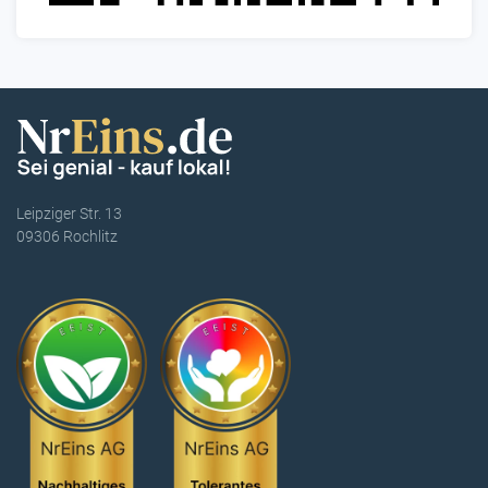
Leipziger Str. 13
09306 Rochlitz