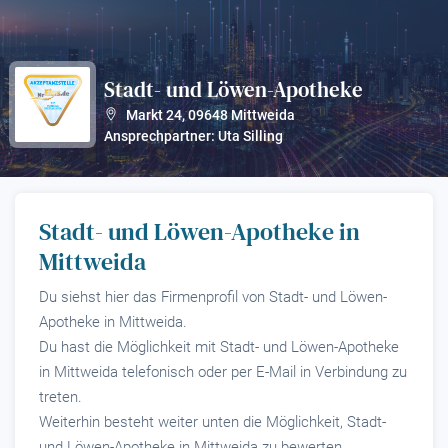
Stadt- und Löwen-Apotheke
?
Markt 24
,
09648
Mittweida
Ansprechpartner: Uta Silling
Stadt- und Löwen-Apotheke in
Mittweida
Du siehst hier das Firmenprofil von Stadt- und Löwen-
Apotheke in Mittweida.
Du hast die Möglichkeit mit Stadt- und Löwen-Apotheke
in Mittweida telefonisch oder per E-Mail in Verbindung zu
treten.
Weiterhin besteht weiter unten die Möglichkeit, Stadt-
und Löwen-Apotheke in Mittweida zu bewerten.