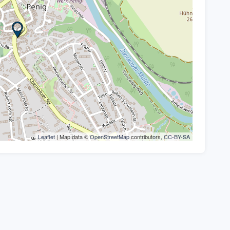
Leaflet
| Map data ©
OpenStreetMap
contributors,
CC-BY-SA