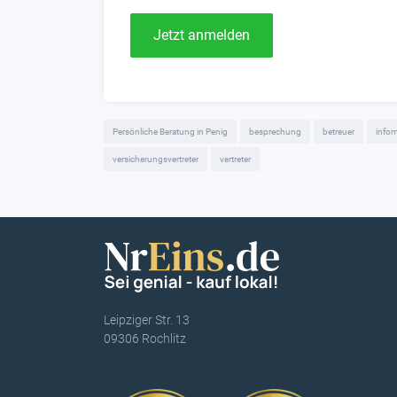
Jetzt anmelden
Persönliche Beratung in Penig
besprechung
betreuer
infom
versicherungsvertreter
vertreter
Leipziger Str. 13
09306 Rochlitz