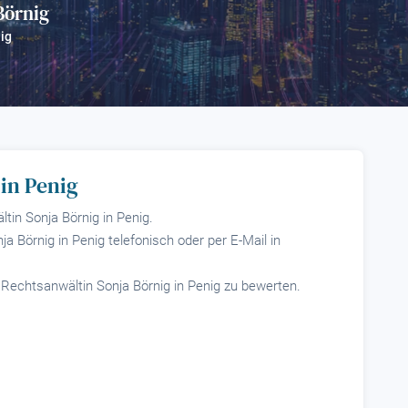
Börnig
?
ig
in Penig
tin Sonja Börnig in Penig.
a Börnig in Penig telefonisch oder per E-Mail in
, Rechtsanwältin Sonja Börnig in Penig zu bewerten.