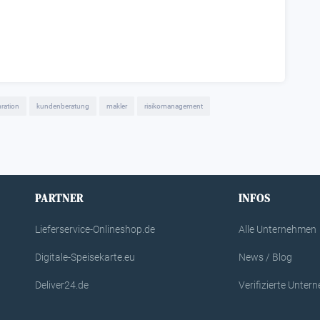
ration
kundenberatung
makler
risikomanagement
PARTNER
INFOS
Lieferservice-Onlineshop.de
Alle Unternehmen
Digitale-Speisekarte.eu
News / Blog
Deliver24.de
Verifizierte Unte