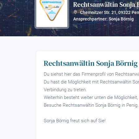
Rechtsanwältin Sonja 
Chemnitzer Str. 21
,
09322
Pen
Ansprechpartner: Sonja Börnig
Rechtsanwältin Sonja Börnig 
Du siehst hier das Firmenprofil von Rechtsanwäl
Du hast die Möglichkeit mit Rechtsanwältin Sonj
Verbindung zu treten.
Weiterhin besteht weiter unten die Möglichkeit
Besuche Rechtsanwältin Sonja Börnig in Penig.
Sonja Börnig freut sich auf Sie!