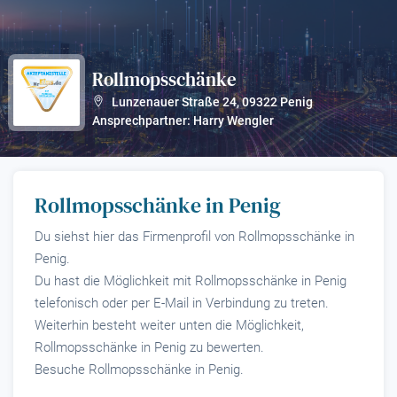
Rollmopsschänke
?
Lunzenauer Straße 24
,
09322
Penig
Ansprechpartner: Harry Wengler
Rollmopsschänke in Penig
Du siehst hier das Firmenprofil von Rollmopsschänke in
Penig.
Du hast die Möglichkeit mit Rollmopsschänke in Penig
telefonisch oder per E-Mail in Verbindung zu treten.
Weiterhin besteht weiter unten die Möglichkeit,
Rollmopsschänke in Penig zu bewerten.
Besuche Rollmopsschänke in Penig.