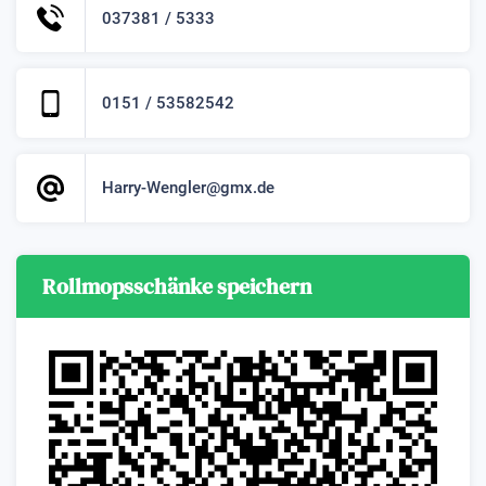
037381 / 5333
0151 / 53582542
Harry-Wengler@gmx.de
Rollmopsschänke speichern