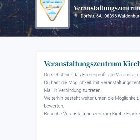
Veranstaltungszentru
Dorfstr. 6A
,
08396
Waldenbur
Veranstaltungszentrum Kirc
Du siehst hier das Firmenprofil von Veranstal
Du hast die Möglichkeit mit Veranstaltungszen
Mail in Verbindung zu treten.
Weiterhin besteht weiter unten die Möglichkei
bewerten.
Besuche Veranstaltungszentrum Kirche Franke