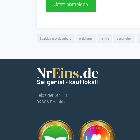
Jetzt anmelden
Soziales in Waldenburg
erziehung
familie
gesundheit
Leipziger Str. 13
09306 Rochlitz