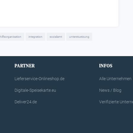
hilfsorganisation
integration
sozialamt
unterstuetzung
PARTNER
INFOS
Lieferservice-Onlineshop.de
Alle Unternehmen
Digitale-Speisekarte.eu
News / Blog
Deliver24.de
Verifizierte Unte