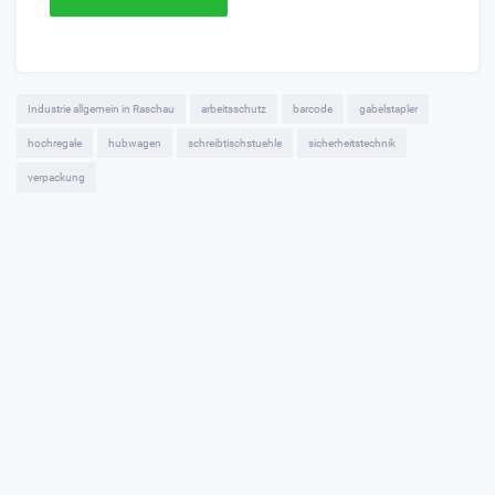
Industrie allgemein in Raschau
arbeitsschutz
barcode
gabelstapler
hochregale
hubwagen
schreibtischstuehle
sicherheitstechnik
verpackung