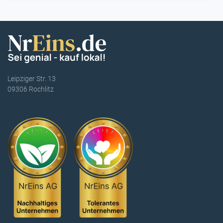
Leipziger Str. 13
09306 Rochlitz