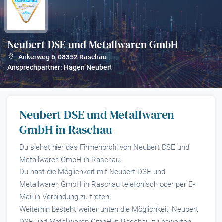
Neubert DSE und Metallwaren GmbH
?
Ankerweg 6
,
08352
Raschau
Ansprechpartner: Hagen Neubert
Neubert DSE und Metallwaren
GmbH in Raschau
Du siehst hier das Firmenprofil von Neubert DSE und
Metallwaren GmbH in Raschau.
Du hast die Möglichkeit mit Neubert DSE und
Metallwaren GmbH in Raschau telefonisch oder per E-
Mail in Verbindung zu treten.
Weiterhin besteht weiter unten die Möglichkeit, Neubert
DSE und Metallwaren GmbH in Raschau zu bewerten.