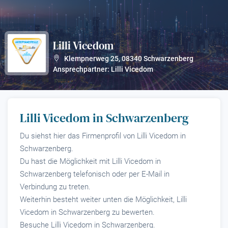
Lilli Vicedom
?
Klempnerweg 25
,
08340
Schwarzenberg
Ansprechpartner: Lilli Vicedom
Lilli Vicedom in Schwarzenberg
Du siehst hier das Firmenprofil von Lilli Vicedom in
Schwarzenberg.
Du hast die Möglichkeit mit Lilli Vicedom in
Schwarzenberg telefonisch oder per E-Mail in
Verbindung zu treten.
Weiterhin besteht weiter unten die Möglichkeit, Lilli
Vicedom in Schwarzenberg zu bewerten.
Besuche Lilli Vicedom in Schwarzenberg.