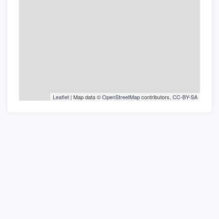
Leaflet
| Map data ©
OpenStreetMap
contributors,
CC-BY-SA