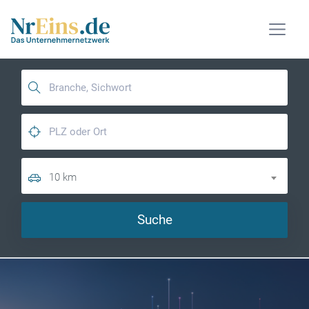
10 km
Suche