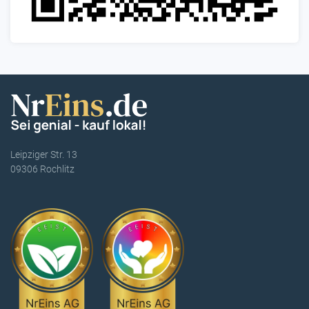
Leipziger Str. 13
09306 Rochlitz