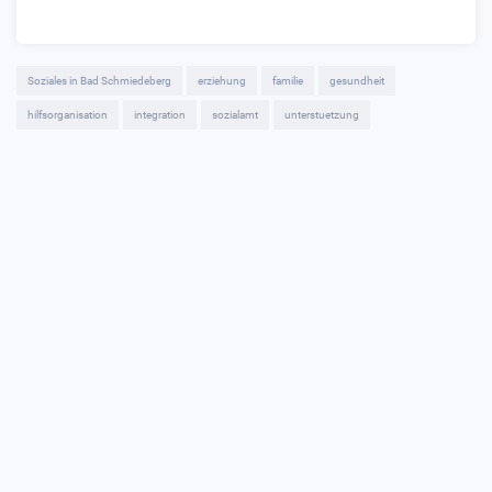
Soziales in Bad Schmiedeberg
erziehung
familie
gesundheit
hilfsorganisation
integration
sozialamt
unterstuetzung