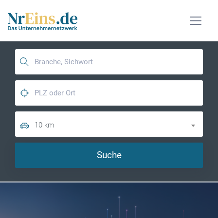
10 km
Suche