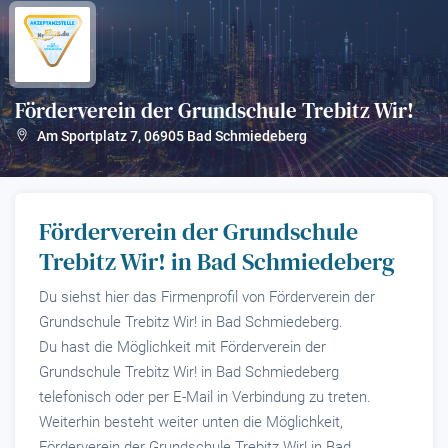
Förderverein der Grundschule Trebitz Wir!
?
Am Sportplatz 7
,
06905
Bad Schmiedeberg
Förderverein der Grundschule
Trebitz Wir! in Bad Schmiedeberg
Du siehst hier das Firmenprofil von Förderverein der
Grundschule Trebitz Wir! in Bad Schmiedeberg.
Du hast die Möglichkeit mit Förderverein der
Grundschule Trebitz Wir! in Bad Schmiedeberg
telefonisch oder per E-Mail in Verbindung zu treten.
Weiterhin besteht weiter unten die Möglichkeit,
Förderverein der Grundschule Trebitz Wir! in Bad