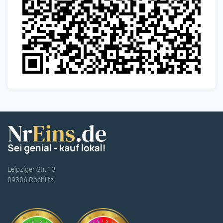
Leipziger Str. 13
09306 Rochlitz