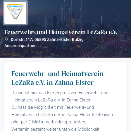
Feuerwehr- und Heimatverein LeZaRa e.V.
?
Dorfstr. 11A
,
06895
Zahna-Elster Bülzig
Ansprechpartner: . .
Feuerwehr- und Heimatverein
LeZaRa e.V. in Zahna-Elster
Du siehst hier das Firmenprofil von Feuerwehr- und
Heimatverein LeZaRa e.V. in Zahna-Elster.
Du hast die Möglichkeit mit Feuerwehr- und
Heimatverein LeZaRa e.V. in Zahna-Elster telefonisch
oder per E-Mail in Verbindung zu treten.
Weiterhin besteht weiter unten die Möglichkeit,