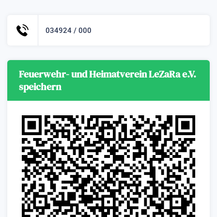
034924 / 000
Feuerwehr- und Heimatverein LeZaRa e.V.
speichern