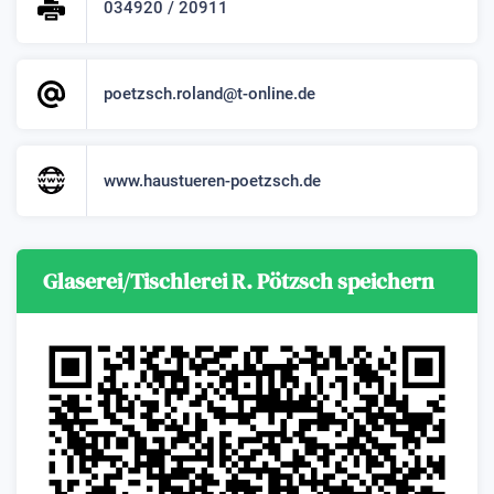
034920 / 20911
poetzsch.roland@t-online.de
www.haustueren-poetzsch.de
Glaserei/Tischlerei R. Pötzsch speichern