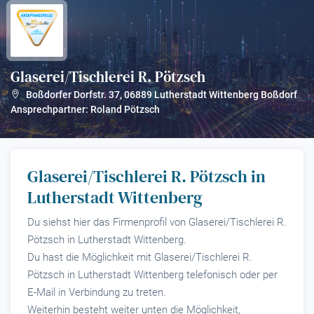
Glaserei/Tischlerei R. Pötzsch
?
Boßdorfer Dorfstr. 37
,
06889
Lutherstadt Wittenberg Boßdorf
Ansprechpartner: Roland Pötzsch
Glaserei/Tischlerei R. Pötzsch in
Lutherstadt Wittenberg
Du siehst hier das Firmenprofil von Glaserei/Tischlerei R.
Pötzsch in Lutherstadt Wittenberg.
Du hast die Möglichkeit mit Glaserei/Tischlerei R.
Pötzsch in Lutherstadt Wittenberg telefonisch oder per
E-Mail in Verbindung zu treten.
Weiterhin besteht weiter unten die Möglichkeit,