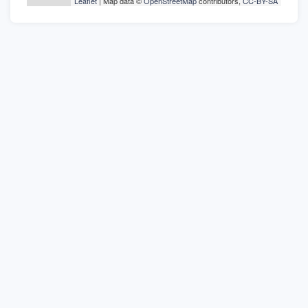
Leaflet
| Map data ©
OpenStreetMap
contributors,
CC-BY-SA