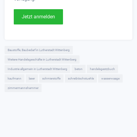
Jetzt anmelden
Baustoffe, Baubedarf in Lutherstadt Wittenberg
Weitere Handelsgeschäfte in Lutherstadt Wittenberg
Industrie allgemein in Lutherstadt Wittenberg
beton
handelsgestzbuch
kaufmann
laser
schmierstoffe
schreibtischstuehle
wasserwaage
zimmermannshammer