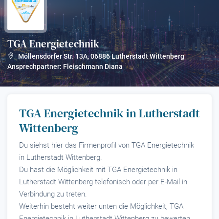
TGA Energietechnik
?
Möllensdorfer Str. 13A
,
06886
Lutherstadt Wittenberg
Ansprechpartner: Fleischmann Diana
TGA Energietechnik in Lutherstadt
Wittenberg
Du siehst hier das Firmenprofil von TGA Energietechnik
in Lutherstadt Wittenberg.
Du hast die Möglichkeit mit TGA Energietechnik in
Lutherstadt Wittenberg telefonisch oder per E-Mail in
Verbindung zu treten.
Weiterhin besteht weiter unten die Möglichkeit, TGA
Energietechnik in Lutherstadt Wittenberg zu bewerten.