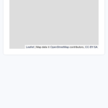
Leaflet
| Map data ©
OpenStreetMap
contributors,
CC-BY-SA