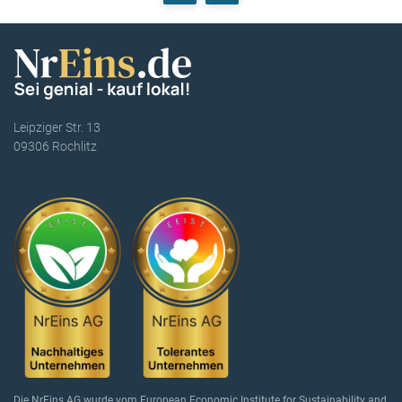
Leipziger Str. 13
09306 Rochlitz
Die NrEins AG wurde vom European Economic Institute for Sustainability and