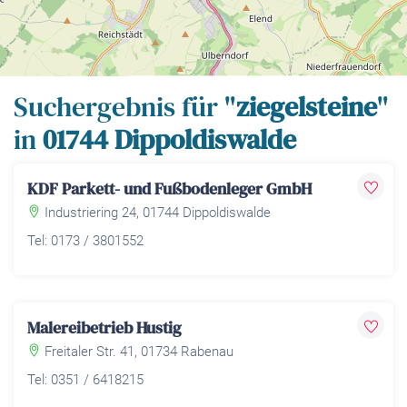
Leaflet
| Map data ©
OpenStreetMap
contributors,
CC-BY-SA
Suchergebnis für "
ziegelsteine
"
in
01744 Dippoldiswalde
KDF Parkett- und Fußbodenleger GmbH
Industriering 24, 01744 Dippoldiswalde
Tel: 0173 / 3801552
Malereibetrieb Hustig
Freitaler Str. 41, 01734 Rabenau
Tel: 0351 / 6418215