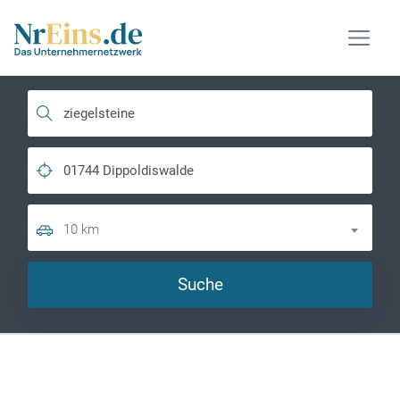
10 km
Suche