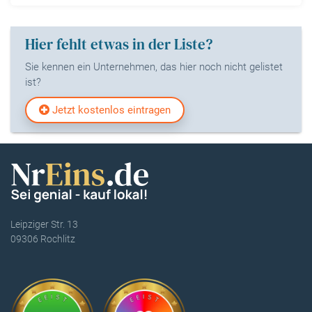
Hier fehlt etwas in der Liste?
Sie kennen ein Unternehmen, das hier noch nicht gelistet
ist?
Jetzt kostenlos eintragen
Leipziger Str. 13
09306 Rochlitz