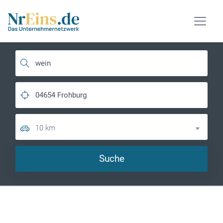
10 km
Suche