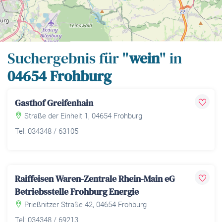
Leaflet
| Map data ©
OpenStreetMap
contributors,
CC-BY-SA
Suchergebnis für "
wein
" in
04654 Frohburg
Gasthof Greifenhain
Straße der Einheit 1, 04654 Frohburg
Tel: 034348 / 63105
Raiffeisen Waren-Zentrale Rhein-Main eG
Betriebsstelle Frohburg Energie
Prießnitzer Straße 42, 04654 Frohburg
Tel: 034348 / 69213