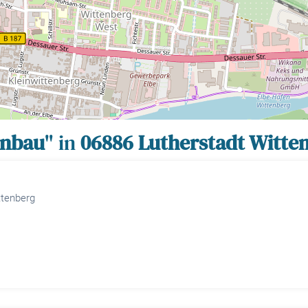
enbau
" in
06886 Lutherstadt Witte
ttenberg