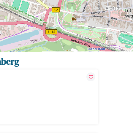
Leaflet
| Map data ©
OpenStreetMap
contributors,
CC-BY-SA
nberg