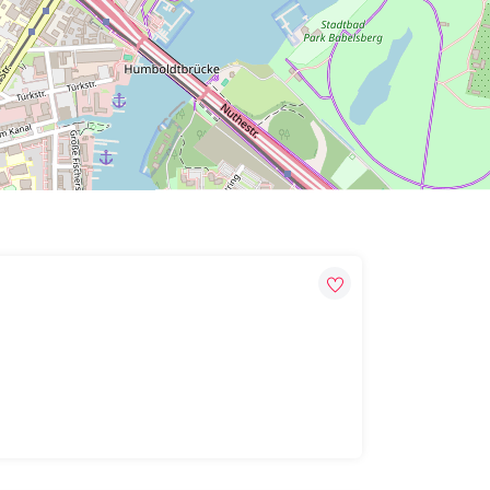
Leaflet
| Map data ©
OpenStreetMap
contributors,
CC-BY-SA