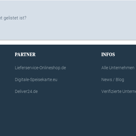
 gelistet ist?
PARTNER
INFOS
Lieferservice-Onlineshop.de
Alle Unternehmen
Digitale-Speisekarte.eu
News / Blog
Deliver24.de
Verifizierte Unte