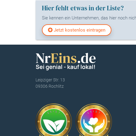
Hier fehlt etwas in der Liste?
Sie kennen ein Unternehmen, das hier noch nicht
Jetzt kostenlos eintragen
Leipziger Str. 13
09306 Rochlitz