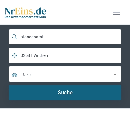
10 km
Suche