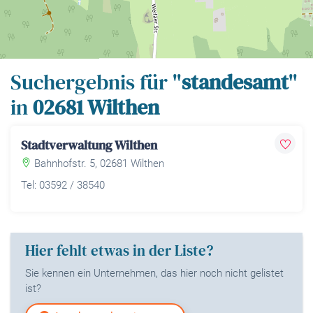
Leaflet
| Map data ©
OpenStreetMap
contributors,
CC-BY-SA
Suchergebnis für "
standesamt
"
in
02681 Wilthen
Stadtverwaltung Wilthen
Bahnhofstr. 5, 02681 Wilthen
Tel: 03592 / 38540
Hier fehlt etwas in der Liste?
Sie kennen ein Unternehmen, das hier noch nicht gelistet
ist?