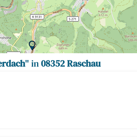
erdach
" in
08352 Raschau