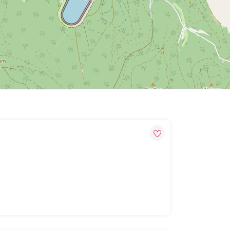
Leaflet
| Map data ©
OpenStreetMap
contributors,
CC-BY-SA