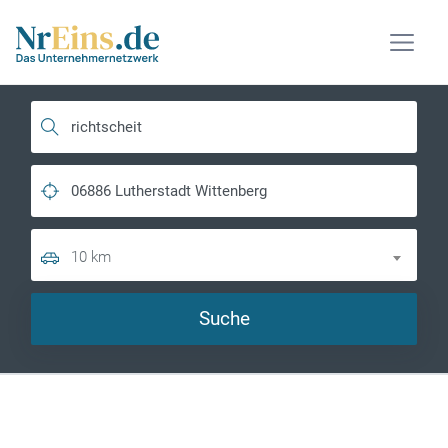
10 km
Suche