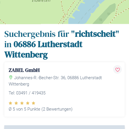
Leaflet
| Map data ©
OpenStreetMap
contributors,
CC-BY-SA
Suchergebnis für "
richtscheit
"
in
06886 Lutherstadt
Wittenberg
ZABEL GmbH
Johannes-R.-Becher-Str. 36, 06886 Lutherstadt
Wittenberg
Tel: 03491 / 419435
Ø 5 von 5 Punkte (2 Bewertungen)