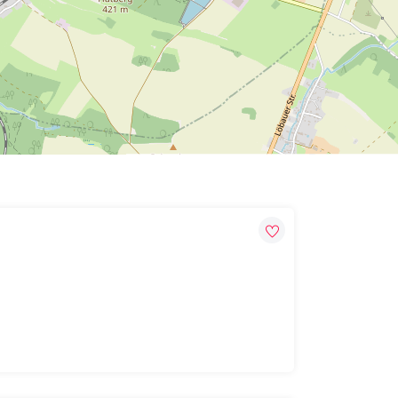
Leaflet
| Map data ©
OpenStreetMap
contributors,
CC-BY-SA