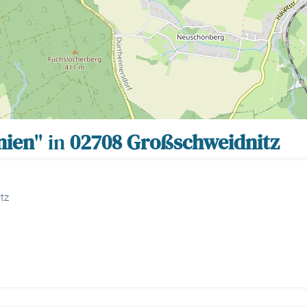
inien
" in
02708 Großschweidnitz
tz