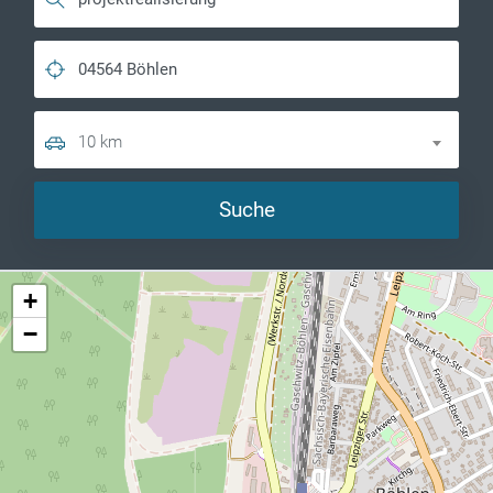
10 km
Suche
+
−