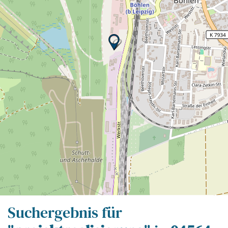
Leaflet
| Map data ©
OpenStreetMap
contributors,
CC-BY-SA
Suchergebnis für