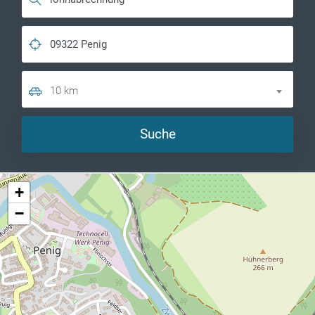
10 km
Suche
+
−