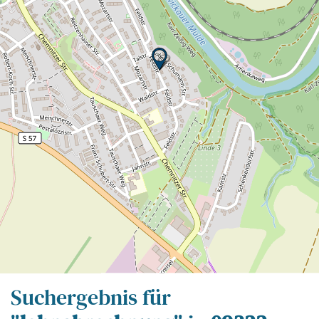
Leaflet
| Map data ©
OpenStreetMap
contributors,
CC-BY-SA
Suchergebnis für