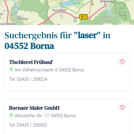
Leaflet
| Map data ©
OpenStreetMap
contributors,
CC-BY-SA
Suchergebnis für "
laser
" in
04552 Borna
Tischlerei Frühauf
Am Wilhelmschacht 4, 04552 Borna
Tel: 03433 / 208024
Bornaer Maler GmbH
Abtsdorfer Str. 17, 04552 Borna
Tel: 03433 / 206952