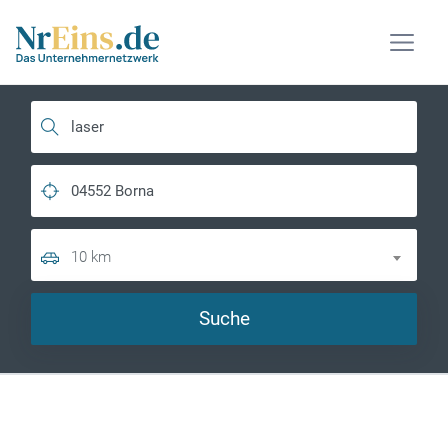
10 km
Suche