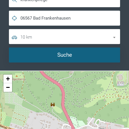
10 km
Suche
+
−