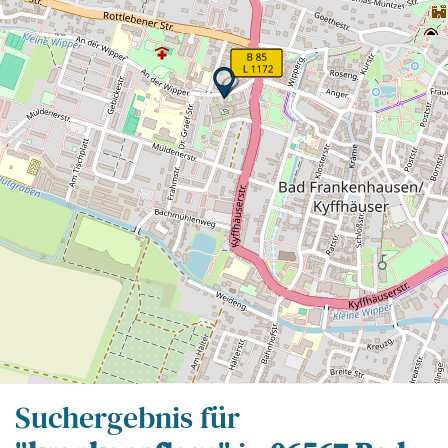
Leaflet
| Map data ©
OpenStreetMap
contributors,
CC-BY-SA
Suchergebnis für