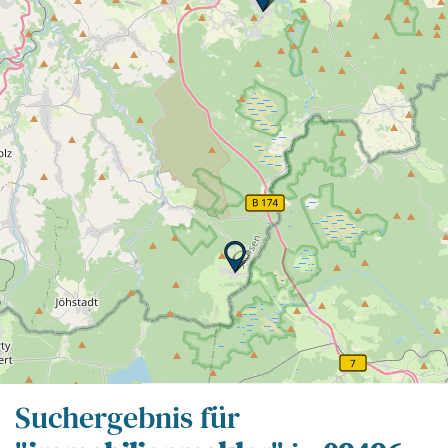
Leaflet
| Map data ©
OpenStreetMap
contributors,
CC-BY-SA
Suchergebnis für