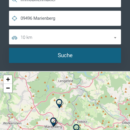
10 km
Suche
+
−