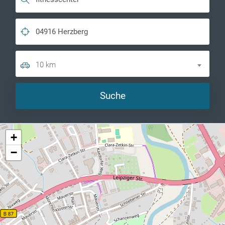
10 km
Suche
+
−