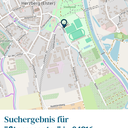
Leaflet
| Map data ©
OpenStreetMap
contributors,
CC-BY-SA
Suchergebnis für