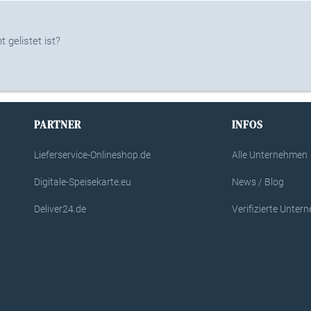
 gelistet ist?
PARTNER
INFOS
Lieferservice-Onlineshop.de
Alle Unternehmen
Digitale-Speisekarte.eu
News / Blog
Deliver24.de
Verifizierte Unte