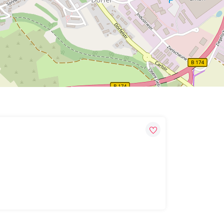
Leaflet
| Map data ©
OpenStreetMap
contributors,
CC-BY-SA