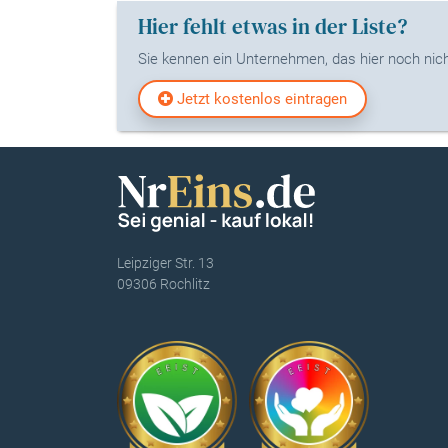
Hier fehlt etwas in der Liste?
Sie kennen ein Unternehmen, das hier noch nicht
Jetzt kostenlos eintragen
Leipziger Str. 13
09306 Rochlitz