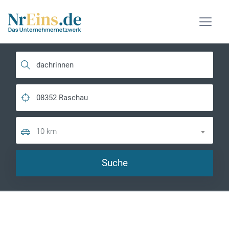
10 km
Suche