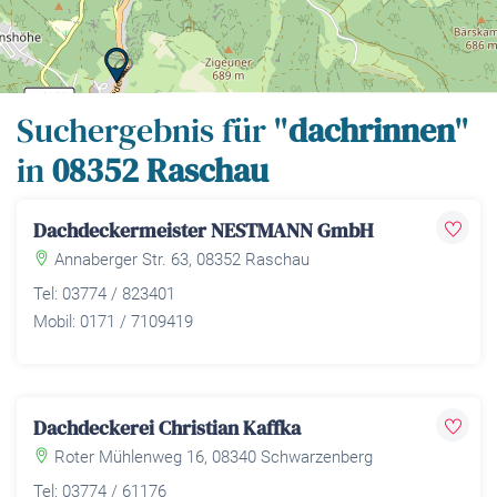
Leaflet
| Map data ©
OpenStreetMap
contributors,
CC-BY-SA
Suchergebnis für "
dachrinnen
"
in
08352 Raschau
Dachdeckermeister NESTMANN GmbH
Annaberger Str. 63, 08352 Raschau
Tel: 03774 / 823401
Mobil: 0171 / 7109419
Dachdeckerei Christian Kaffka
Roter Mühlenweg 16, 08340 Schwarzenberg
Tel: 03774 / 61176