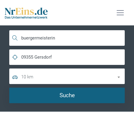
10 km
Suche