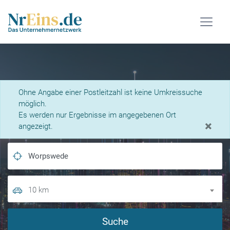
Was suchen Sie?
Ohne Angabe einer Postleitzahl ist keine Umkreissuche
möglich.
Es werden nur Ergebnisse im angegebenen Ort
×
angezeigt.
10 km
Suche