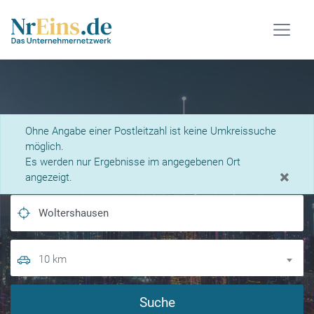
Was suchen Sie?
Ohne Angabe einer Postleitzahl ist keine Umkreissuche
möglich.
Es werden nur Ergebnisse im angegebenen Ort
×
angezeigt.
10 km
Suche