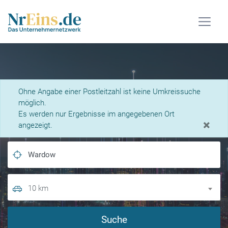
Was suchen Sie?
Ohne Angabe einer Postleitzahl ist keine Umkreissuche
möglich.
Es werden nur Ergebnisse im angegebenen Ort
×
angezeigt.
10 km
Suche