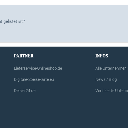
 gelistet ist?
PARTNER
INFOS
Lieferservice-Onlineshop.de
Alle Unternehmen
Digitale-Speisekarte.eu
News / Blog
Deliver24.de
Verifizierte Unte