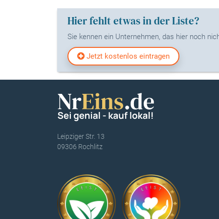
Hier fehlt etwas in der Liste?
Sie kennen ein Unternehmen, das hier noch nicht
Jetzt kostenlos eintragen
Leipziger Str. 13
09306 Rochlitz