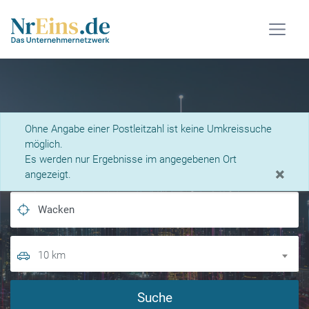
Was suchen Sie?
Ohne Angabe einer Postleitzahl ist keine Umkreissuche
möglich.
Es werden nur Ergebnisse im angegebenen Ort
×
angezeigt.
10 km
Suche