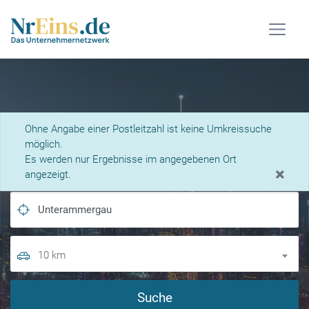
Was suchen Sie?
Ohne Angabe einer Postleitzahl ist keine Umkreissuche
möglich.
Es werden nur Ergebnisse im angegebenen Ort
×
angezeigt.
10 km
Suche