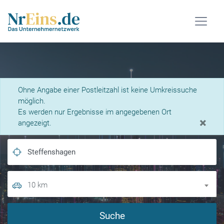
Was suchen Sie?
Ohne Angabe einer Postleitzahl ist keine Umkreissuche
möglich.
Es werden nur Ergebnisse im angegebenen Ort
×
angezeigt.
10 km
Suche