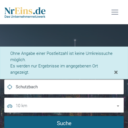
Was suchen Sie?
Ohne Angabe einer Postleitzahl ist keine Umkreissuche
möglich.
Es werden nur Ergebnisse im angegebenen Ort
×
angezeigt.
10 km
Suche