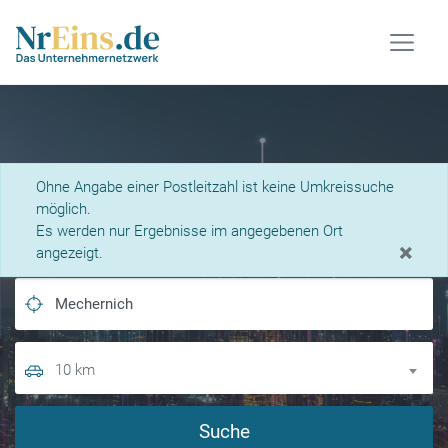
Was suchen Sie?
Ohne Angabe einer Postleitzahl ist keine Umkreissuche
möglich.
Es werden nur Ergebnisse im angegebenen Ort
×
angezeigt.
10 km
Suche