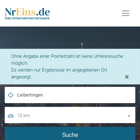
Was suchen Sie?
Ohne Angabe einer Postleitzahl ist keine Umkreissuche
möglich.
Es werden nur Ergebnisse im angegebenen Ort
×
angezeigt.
10 km
Suche