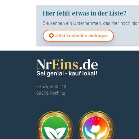
Hier fehlt etwas in der Liste?
Sie kennen ein Unternehmen, das hier noch nicht
Jetzt kostenlos eintragen
Leipziger Str. 13
09306 Rochlitz