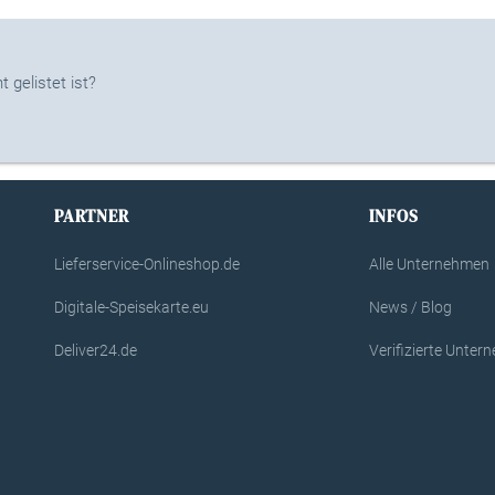
 gelistet ist?
PARTNER
INFOS
Lieferservice-Onlineshop.de
Alle Unternehmen
Digitale-Speisekarte.eu
News / Blog
Deliver24.de
Verifizierte Unte