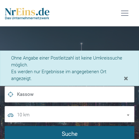
Was suchen Sie?
Ohne Angabe einer Postleitzahl ist keine Umkreissuche
möglich.
Es werden nur Ergebnisse im angegebenen Ort
×
angezeigt.
10 km
Suche